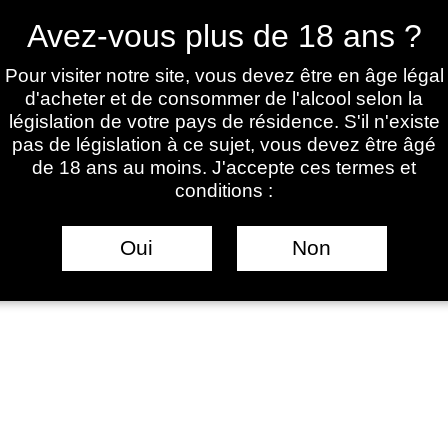
Avez-vous plus de 18 ans ?
Pour visiter notre site, vous devez être en âge légal
Château de Laroque
d'acheter et de consommer de l'alcool selon la
législation de votre pays de résidence. S'il n'existe
pas de législation à ce sujet, vous devez être âgé
de 18 ans au moins. J'accepte ces termes et
 une identité, une histoire de famille perpétuée par Mélina et Pier
conditions :
nt unique dans le bordelais, celui de la Vallée de Garonne et de
ne vision poétique où la beauté d’une bouteille, la sensualité des 
Oui
Non
plaisir de la dégustation.
nt de nombreux vins d’ici et d’ailleurs que les nôtres se profilent.
est bien avec une vision moderne et engagée que nous voulons vo
tion à forcer les portes de nos pensées et c’est par de jolis mots q
Bienvenue au
château de Laroque
et belle visite.
Mélina & Pierre Dieuxyssies