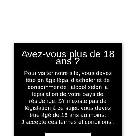
Sélectionner une page
Avez-vous plus de 18
ans ?
Mentions légales
Pour visiter notre site, vous devez
être en âge légal d'acheter et de
Château de Laroque – Famille Dieuxyssies
consommer de l'alcool selon la
législation de votre pays de
SARL Dieuxyssies
résidence. S'il n'existe pas de
législation à ce sujet, vous devez
Numero siret : 801 690 835 00021
être âgé de 18 ans au moins.
N°TVA : FR 03 801 690 835
J'accepte ces termes et conditions :
Code APE : 4621Z