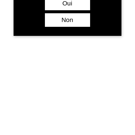
Oui
Propriété au 1 avenue de la libération – – 33490
Saint Pierre d’Aurillac
Non
Boutique au 7 avenue de la libération – 33490 Saint
Pierre d’Aurillac
Heures d’ouverture : 8-12h et 13h30-17h30 du
lundin au vendredi
Mail : laroque.wineshop@gmail.com
Téléphone : 0556630884 – 0675201432