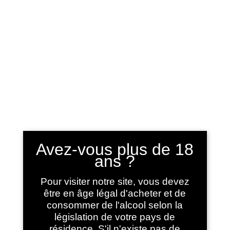
Sélectionner une page
Home
/ Product shipping classes / Goodies et autres
produits du terroir
Goodies et autres
Avez-vous plus de 18
produits du terroir
ans ?
Showing all 2 results
Pour visiter notre site, vous devez
être en âge légal d'acheter et de
consommer de l'alcool selon la
législation de votre pays de
résidence. S'il n'existe pas de