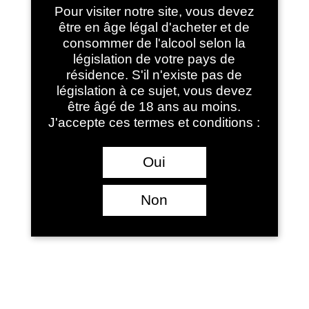
Pour visiter notre site, vous devez
être en âge légal d'acheter et de
consommer de l'alcool selon la
Le coffret « Plaisir entre
législation de votre pays de
amis »
résidence. S'il n'existe pas de
législation à ce sujet, vous devez
42.50
€
être âgé de 18 ans au moins.
J'accepte ces termes et conditions :
Nous vous proposons dans ce coffret le nécessaire
pour vos apéritifs improvisés entre amis :
Charme de Laroque rosé 2020 : 2 bouteille 75cl
Oui
Blanc de Laroque blanc 2019 : 2 bouteille 75cl
Non
Un tire-bouchon
2 sacs ICE BAG pour garder les vins au frais
2 DROP STOP pour ne pas perdre une goutte