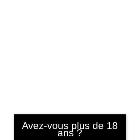
Sélectionner une page
Home
/
Les coffrets
/ Le coffret « Plaisir entre amis »
Avez-vous plus de 18
ans ?